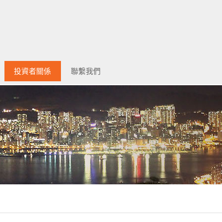
投資者關係
聯繫我們
選董事的程序
策
綱及公司細則
公司資料
財務報告/環境、社會及管治報告
公告
通函
其他（月報表等）
展示文件
企業通訊