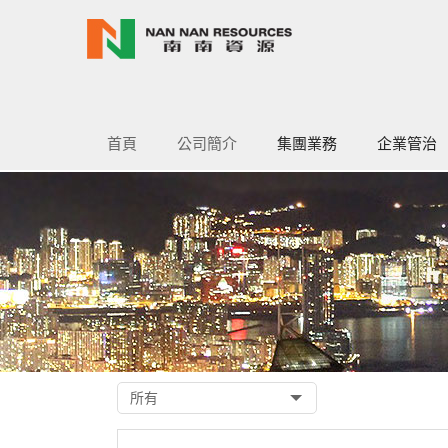
首頁
公司簡介
集團業務
企業管治
煤炭
可再生能源業務
資訊科技服務
董事會
董事委員會
股東提名候
股東溝通政
公司章程大
所有