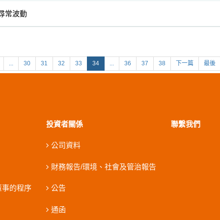
尋常波動
...
30
31
32
33
34
...
36
37
38
下一篇
最後
投資者關係
聯繫我們
公司資料
財務報告/環境、社會及管治報告
董事的程序
公告
通函